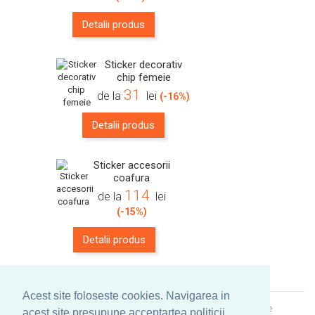
Detalii produs
Sticker decorativ
chip femeie
31
de la
lei
(-16%)
Detalii produs
Sticker accesorii
coafura
114
de la
lei
(-15%)
Detalii produs
Acest site foloseste cookies. Navigarea in
© Copyright
Vestick - NR.1 in Romania Peste 2500 de stickere
acest site presupune acceptartea politicii