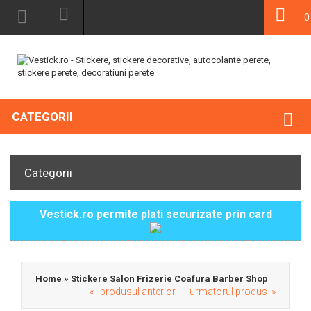
0
CATEGORII
Categorii
Vestick.ro permite plati securizate prin card
Home
»
Stickere Salon Frizerie Coafura Barber Shop
« produsul anterior
urmatorul produs »