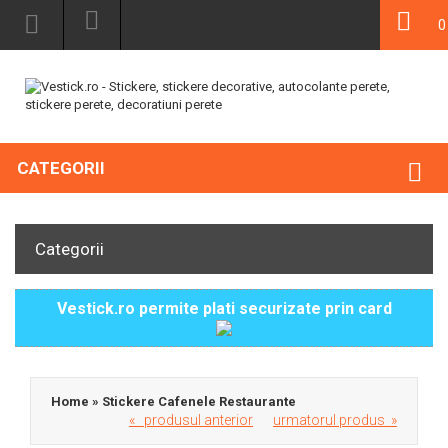
0
CATEGORII
Categorii
Vestick.ro permite plati securizate prin card
Home
»
Stickere Cafenele Restaurante
« produsul anterior
urmatorul produs »