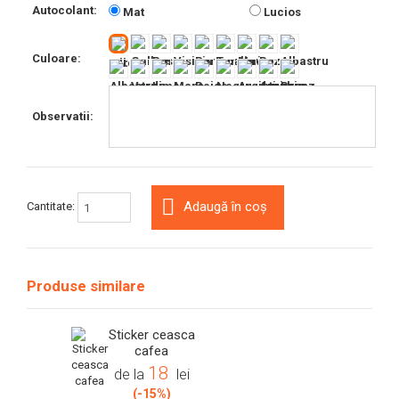
Autocolant:
Mat
Lucios
Culoare:
Observatii:
Adaugă în coș
Cantitate:
Produse similare
Sticker ceasca
cafea
18
de la
lei
(-15%)