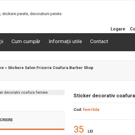
Logare
Co
ii
Cum cumpăr
Informații utile
Contact
me
»
Stickere Salon Frizerie Coafura Barber Shop
Sticker decorativ coafur
Cod:
fem162a
CRIERE
35
LEI