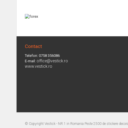
Contact
Telefon: 0758 356086
office@vestick.ro
E-mail:
www.vestick.ro
© Copyright
Vestick - NR.1 in Romania Peste 2500 de stickere decorat