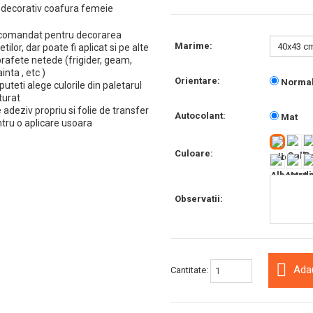
 decorativ coafura femeie
comandat pentru decorarea
Marime:
etilor, dar poate fi aplicat si pe alte
rafete netede (frigider, geam,
ainta , etc )
Orientare:
Norma
puteti alege culorile din paletarul
turat
 adeziv propriu si folie de transfer
Autocolant:
Mat
tru o aplicare usoara
Culoare:
Observatii:
Ada
Cantitate: