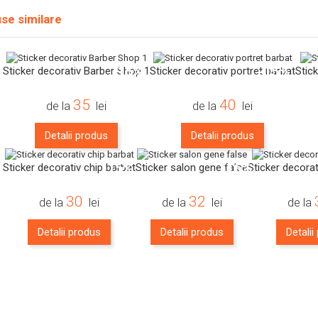
se similare
-15%
-15%
Sticker decorativ Barber Shop 1
Sticker decorativ portret barbat
Stic
35
40
de la
lei
de la
lei
Detalii produs
Detalii produs
-15%
-16%
Sticker decorativ chip barbat
Sticker salon gene false
Sticker decorat
30
32
de la
lei
de la
lei
de la
Detalii produs
Detalii produs
Detalii