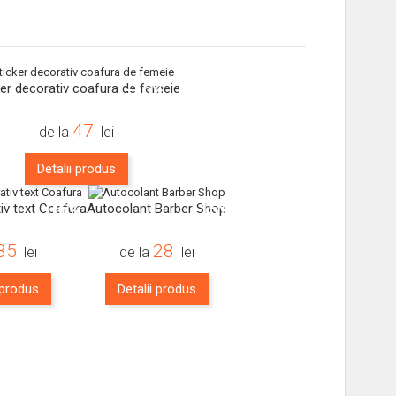
-15%
ker decorativ coafura de femeie
47
de la
lei
Detalii produs
-16%
-15%
iv text Coafura
Autocolant Barber Shop
35
28
lei
de la
lei
 produs
Detalii produs