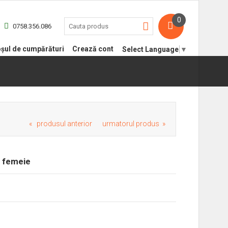
0
0758.356.086
șul de cumpărături
Crează cont
Select Language
▼
« produsul anterior
urmatorul produs »
a femeie