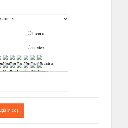
l
Invers
Lucios
ugă în coș