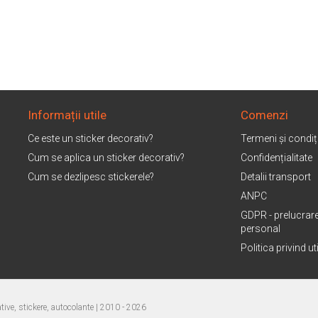
Informații utile
Comenzi
Ce este un sticker decorativ?
Termeni și condiți
Cum se aplica un sticker decorativ?
Confidențialitate
Cum se dezlipesc stickerele?
Detalii transport
ANPC
GDPR - prelucrare
personal
Politica privind u
ive, stickere, autocolante
| 2010 - 2026