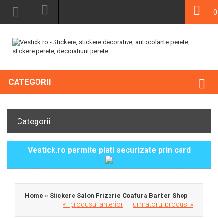
0
CATEGORII
Categorii
Vestick.ro permite plati securizate prin card
Home
»
Stickere Salon Frizerie Coafura Barber Shop
« produsul anterior
urmatorul produs »