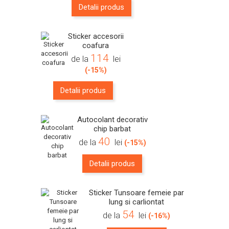
Detalii produs
Sticker accesorii
coafura
114
de la
lei
(-15%)
Detalii produs
Autocolant decorativ
chip barbat
40
de la
lei
(-15%)
Detalii produs
Sticker Tunsoare femeie par
lung si carliontat
54
de la
lei
(-16%)