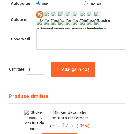
Autocolant:
Mat
Lucios
Culoare:
Observatii:
Adaugă în coș
Cantitate:
Produse similare
Sticker decorativ
coafura de femeie
47
de la
lei
(-15%)