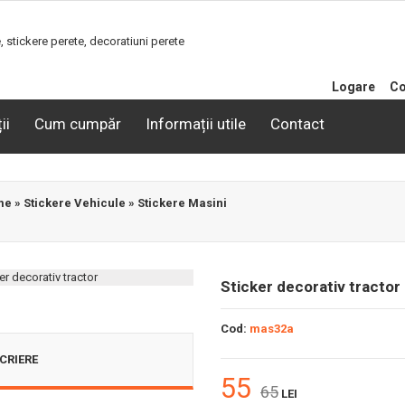
Logare
Co
ii
Cum cumpăr
Informații utile
Contact
me
»
Stickere Vehicule
»
Stickere Masini
Sticker decorativ tractor
Cod:
mas32a
CRIERE
55
65
LEI