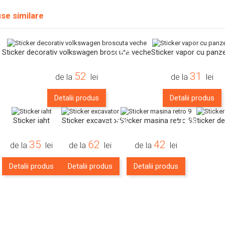
se similare
-15%
Sticker decorativ volkswagen broscuta veche
Sticker vapor cu panz
52
31
de la
lei
de la
lei
Detalii produs
Detalii produs
-15%
-16%
Sticker iaht
Sticker excavator
Sticker masina retro 9
Sticker d
35
62
42
de la
lei
de la
lei
de la
lei
Detalii produs
Detalii produs
Detalii produs