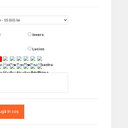
l
Invers
Lucios
ugă în coș