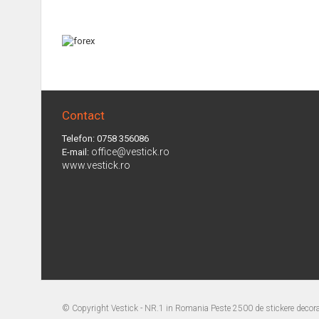
Contact
Telefon: 0758 356086
office@vestick.ro
E-mail:
www.vestick.ro
© Copyright
Vestick - NR.1 in Romania Peste 2500 de stickere decorat