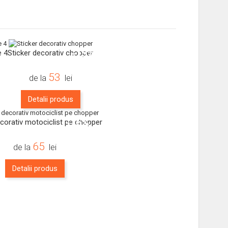
-15%
e 4
Sticker decorativ chopper
53
de la
lei
Detalii produs
-16%
ecorativ motociclist pe chopper
65
de la
lei
Detalii produs