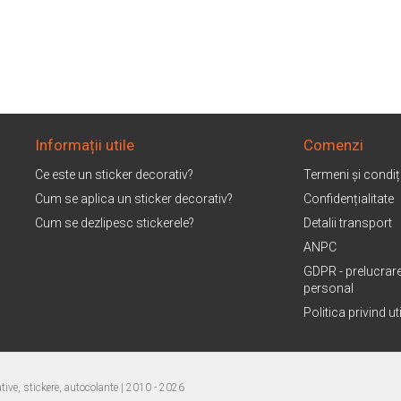
Informații utile
Comenzi
Ce este un sticker decorativ?
Termeni și condiți
Cum se aplica un sticker decorativ?
Confidențialitate
Cum se dezlipesc stickerele?
Detalii transport
ANPC
GDPR - prelucrare
personal
Politica privind u
ive, stickere, autocolante
| 2010 - 2026