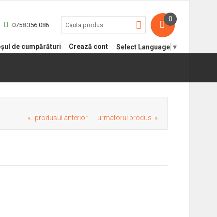
0
0758.356.086
șul de cumpărături
Crează cont
Select Language
▼
« produsul anterior
urmatorul produs »