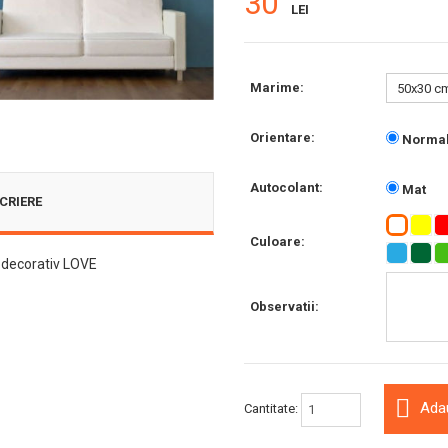
30
LEI
Marime:
Orientare:
Norma
Autocolant:
Mat
CRIERE
Culoare:
r decorativ LOVE
Observatii:
Ada
Cantitate: