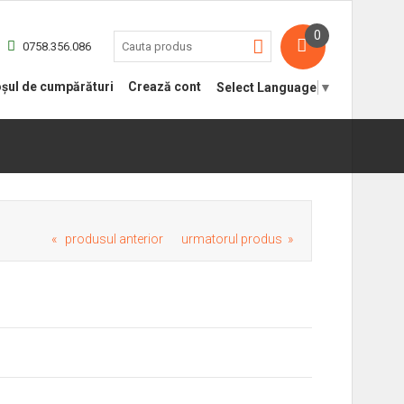
0
0758.356.086
șul de cumpărături
Crează cont
Select Language
▼
« produsul anterior
urmatorul produs »