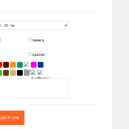
l
Invers
Lucios
ugă în coș