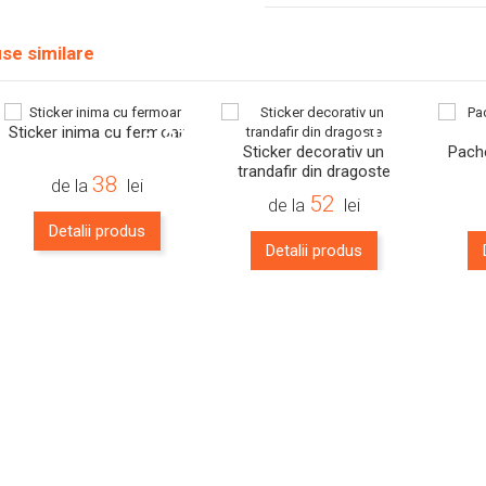
se similare
-15%
-15%
Sticker inima cu fermoar
Sticker decorativ un
Pache
trandafir din dragoste
38
de la
lei
52
de la
lei
Detalii produs
Detalii produs