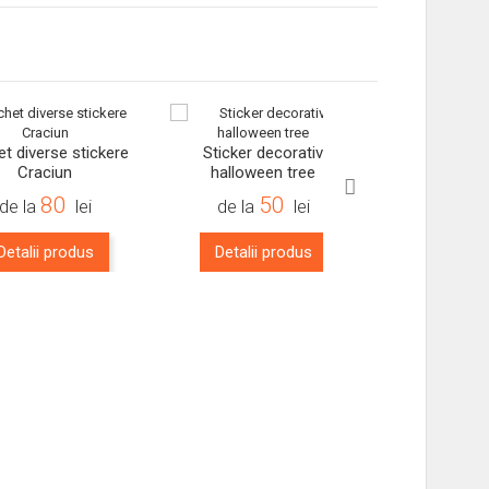
-35%
-15%
t diverse stickere
Sticker decorativ
Sticker deco
Craciun
halloween tree
Valentin
80
50
de la
lei
de la
lei
de la
Detalii produs
Detalii produs
Detalii 