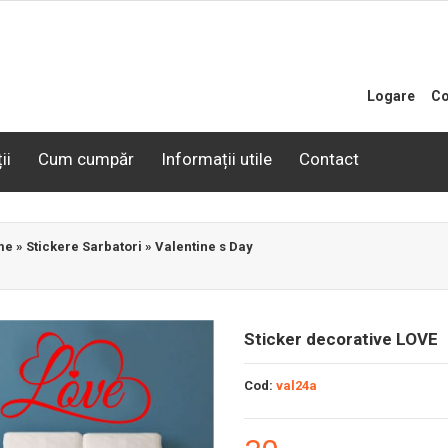
Logare
Co
ii
Cum cumpăr
Informații utile
Contact
me
»
Stickere Sarbatori
»
Valentine s Day
Sticker decorative LOVE
Cod:
val24a