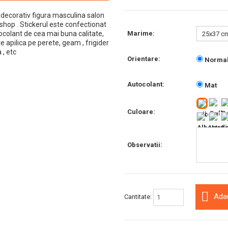
 decorativ figura masculina salon
shop . Stickerul este confectionat
ocolant de cea mai buna calitate,
Marime:
e apilica pe perete, geam , frigider
a , etc
Orientare:
Norma
Autocolant:
Mat
Culoare:
Observatii:
Ada
Cantitate: