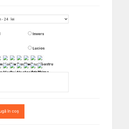
l
Invers
Lucios
ugă în coș