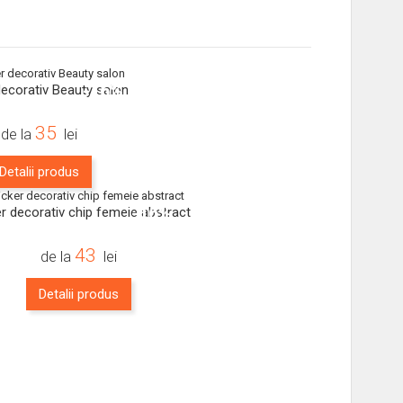
-16%
decorativ Beauty salon
35
de la
lei
Detalii produs
-16%
er decorativ chip femeie abstract
43
de la
lei
Detalii produs