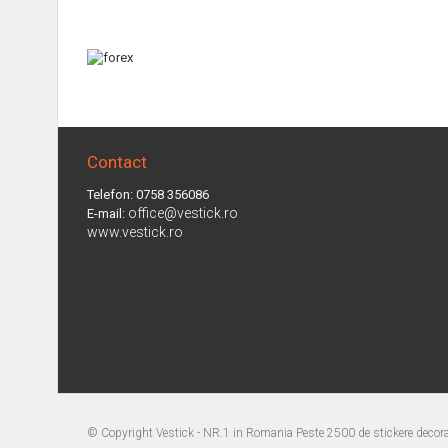
Contact
Telefon: 0758 356086
office@vestick.ro
E-mail:
www.vestick.ro
© Copyright
Vestick - NR.1 in Romania Peste 2500 de stickere decorat