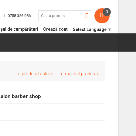
0
0758.356.086
șul de cumpărături
Crează cont
Select Language
▼
« produsul anterior
urmatorul produs »
salon barber shop