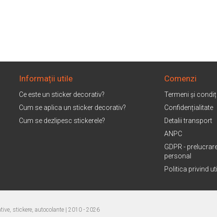
Informații utile
Comenzi
Ce este un sticker decorativ?
Termeni și condiți
Cum se aplica un sticker decorativ?
Confidențialitate
Cum se dezlipesc stickerele?
Detalii transport
ANPC
GDPR - prelucrare
personal
Politica privind u
ive, stickere, autocolante
| 2010 - 2026