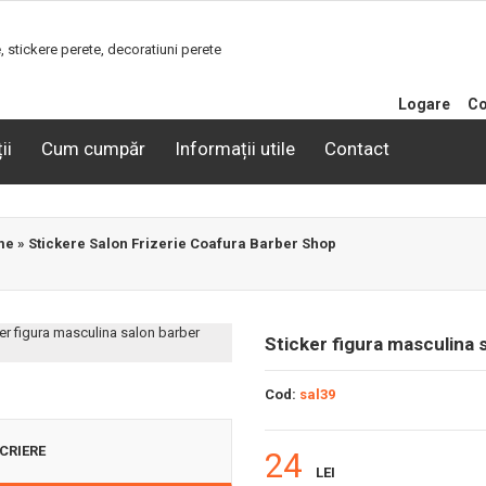
Logare
Co
ii
Cum cumpăr
Informații utile
Contact
me
»
Stickere Salon Frizerie Coafura Barber Shop
Sticker figura masculina 
Cod:
sal39
CRIERE
24
LEI