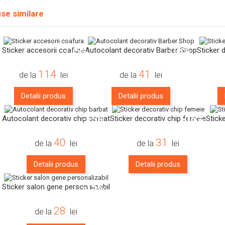
se similare
-15%
-16%
Sticker accesorii coafura
Autocolant decorativ Barber Shop
Sticker 
114
41
de la
lei
de la
lei
Detalii produs
Detalii produs
-15%
-16%
Autocolant decorativ chip barbat
Sticker decorativ chip femeie
Stick
40
31
de la
lei
de la
lei
Detalii produs
Detalii produs
-15%
Sticker salon gene personalizabil
28
de la
lei