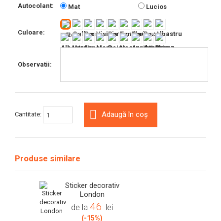
Autocolant:
Mat
Lucios
Culoare:
Observatii:
Adaugă în coș
Cantitate:
Produse similare
Sticker decorativ
London
46
de la
lei
(-15%)