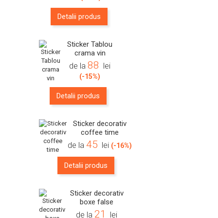
Detalii produs
Sticker Tablou
crama vin
88
de la
lei
(-15%)
Detalii produs
Sticker decorativ
coffee time
45
de la
lei
(-16%)
Detalii produs
Sticker decorativ
boxe false
21
de la
lei