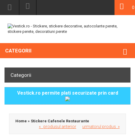
0
CATEGORII
Categorii
Vestick.ro permite plati securizate prin card
Home
»
Stickere Cafenele Restaurante
« produsul anterior
urmatorul produs »