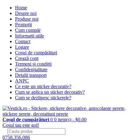
Home
Despre noi
Produse noi
Promoții
Cum cumpăr
Informații utile
Contact
Logare
Coșul de cumpărături
Crează cont
Termeni și condiții
Confidențialitate
Detalii transport
ANPC
Ce este un sticker decorativ?
Cum se aplica un sticker decorativ?
Cum se dezlipesc stickerele?
Coșul de cumpărături
0
0 item(s) - $0.00
Cosul tau este gol!
0758.356.086