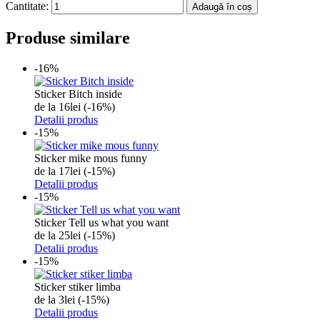
Cantitate:
Adaugă în coș
Produse similare
-16%
Sticker Bitch inside
de la
16
lei
(-16%)
Detalii produs
-15%
Sticker mike mous funny
de la
17
lei
(-15%)
Detalii produs
-15%
Sticker Tell us what you want
de la
25
lei
(-15%)
Detalii produs
-15%
Sticker stiker limba
de la
3
lei
(-15%)
Detalii produs