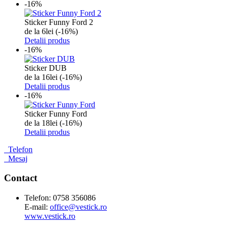
-16%
Sticker Funny Ford 2
de la
6
lei
(-16%)
Detalii produs
-16%
Sticker DUB
de la
16
lei
(-16%)
Detalii produs
-16%
Sticker Funny Ford
de la
18
lei
(-16%)
Detalii produs
Telefon
Mesaj
Contact
Telefon: 0758 356086
E-mail:
office@vestick.ro
www.vestick.ro