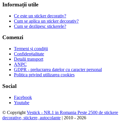
Informații utile
Ce este un sticker decorativ?
Cum se aplica un sticker decorativ?
Cum se dezlipesc stickerele?
Comenzi
Termeni și condiții
Confidențialitate
Detalii transport
ANPC
GDPR - prelucrarea datelor cu caracter personal
Politica privind utilizarea cookies
Social
Facebook
Youtube
© Copyright
Vestick - NR.1 in Romania Peste 2500 de stickere
decorative, stickere, autocolante
| 2010 - 2026