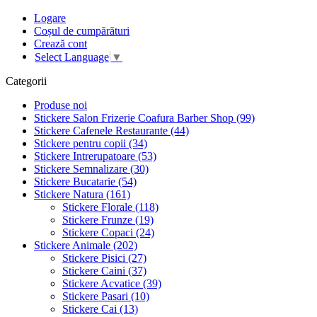
Logare
Coșul de cumpărături
Crează cont
Select Language
▼
Categorii
Produse noi
Stickere Salon Frizerie Coafura Barber Shop (99)
Stickere Cafenele Restaurante (44)
Stickere pentru copii (34)
Stickere Intrerupatoare (53)
Stickere Semnalizare (30)
Stickere Bucatarie (54)
Stickere Natura (161)
Stickere Florale (118)
Stickere Frunze (19)
Stickere Copaci (24)
Stickere Animale (202)
Stickere Pisici (27)
Stickere Caini (37)
Stickere Acvatice (39)
Stickere Pasari (10)
Stickere Cai (13)