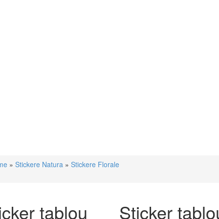
me
»
Stickere Natura
»
Stickere Florale
icker tablou
Sticker tablou