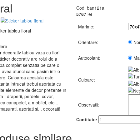
oral
Cod:
ban121a
57
67
lei
Marime:
Orientare:
Nor
iere
r decorativ tablou vaza cu flori
Autocolant:
Ma
ticker decorativ are rolul de a
ba complet senzatia pe care o
 avea atunci cand pasim intr-o
ere. Culoarea acestuia este
Culoare:
anta intrucat trebui asortata cu
lte elemente de decor prezente in
 : draperii, perdele, covor,
ea canapelei, a mobilei, etc...
Observatii:
masurati, asortati si... decorati!
Cantitate:
oduse similare