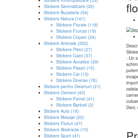
fl
Stickere Semnalizare (30)
Stickere Bucatarie (54)
Stickere Natura (161)
Stickere Florale (118)
Stickere Frunze (19)
Stickere Copaci (24)
Stickere Animale (202)
Descr
Stickere Pisici (27)
Sticke
Stickere Caini (37)
: Un s
Stickere Acvatice (39)
schim
Stickere Pasari (10)
putem
Stickere Cai (13)
incap
Stickere Diverse (76)
import
Stickere pentru Geamuri (21)
celela
Stickere Oameni (43)
camera
Stickere Femei (41)
culoar
Stickere Barbati (2)
Deci, 
Stickere Auto (16)
Stickere Mesaje (22)
Stickere Fluturi (47)
Stickere Abstracte (10)
Pr
Stickere Sport (41)