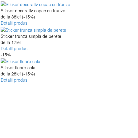
Sticker decorativ copac cu frunze
de la
88
lei
(-15%)
Detalii produs
Sticker frunza simpla de perete
de la
17
lei
Detalii produs
-15%
Sticker floare cala
de la
28
lei
(-15%)
Detalii produs