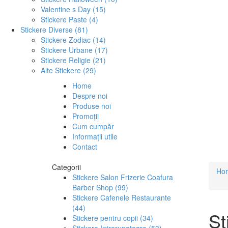
Valentine s Day (15)
Stickere Paste (4)
Stickere Diverse (81)
Stickere Zodiac (14)
Stickere Urbane (17)
Stickere Religie (21)
Alte Stickere (29)
Home
Despre noi
Produse noi
Promoții
Cum cumpăr
Informații utile
Contact
Categorii
Ho
Stickere Salon Frizerie Coafura
Barber Shop (99)
Stickere Cafenele Restaurante
(44)
St
Stickere pentru copii (34)
Stickere Intrerupatoare (53)