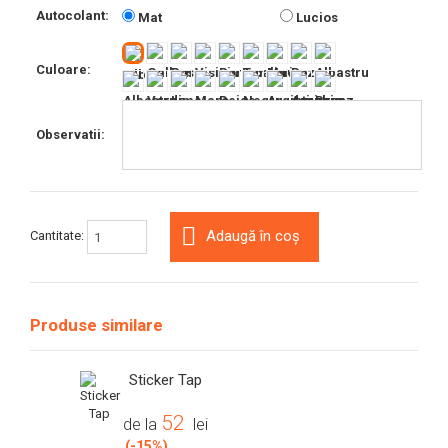
Autocolant:
Mat
Lucios
Culoare:
Observatii:
Adaugă în coș
Cantitate:
Produse similare
Sticker Tap
52
de la
lei
(-15%)