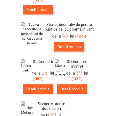
Detalii produs
Sticker decorativ de perete
bust de cal cu coama in vant
45
de la
lei
(-15%)
Detalii produs
Sticker cerb
Sticker porc
mistret
28
39
de la
lei
de la
lei
(-15%)
(-15%)
Detalii produs
Detalii produs
Sticker Motan in
doua culori
28
de la
lei