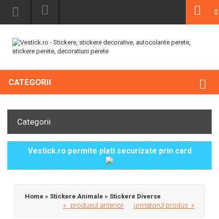
0
CATEGORII
Categorii
Vestick.ro permite plati securizate prin card
Home
»
Stickere Animale
»
Stickere Diverse
« produsul anterior
urmatorul produs »